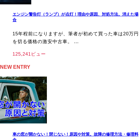
エンジン警告灯（ランプ）が点灯！理由や原因、対処方法。消えた場
合
15年程前になりますが、筆者が初めて買った車は20万円
を切る価格の激安中古車。 ...
125,241ビュー
NEW ENTRY
車の窓が開かない！閉じない！原因や対策。故障の修理方法・修理料
金