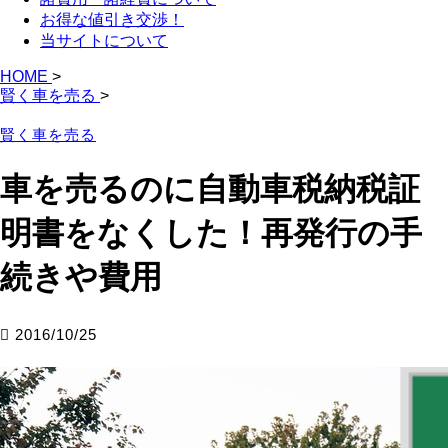
お得な値引き交渉！
当サイトについて
HOME
>
賢く車を売る
>
賢く車を売る
車を売るのに自動車税納税証
明書をなくした！再発行の手
続きや費用
2016/10/25